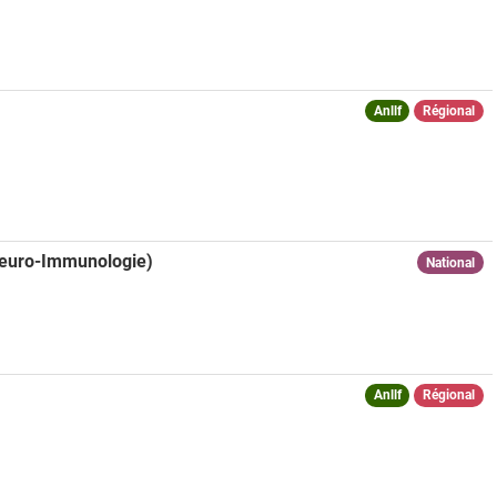
Anllf
Régional
 Neuro-Immunologie)
National
Anllf
Régional