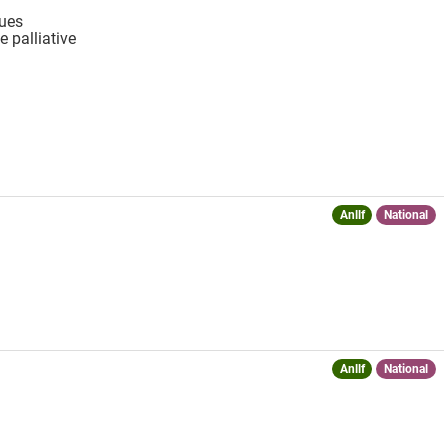
ques
e palliative
Anllf
National
Anllf
National