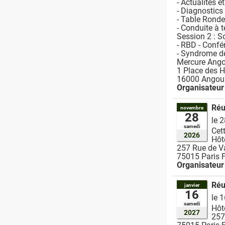
- Actualités 
- Diagnostics
- Table Ronde
- Conduite à 
Session 2 : S
- RBD - Conf
- Syndrome d
Mercure Ango
1 Place des H
16000
Angou
Organisateur
Réu
novembre
28
le 
samedi
Cet
2026
Hôt
257 Rue de V
75015
Paris
Organisateur
Réu
janvier
16
le 
samedi
Hôt
2027
257