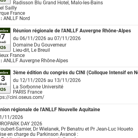
Radisson Blu Grand Hotel, Malo-les-Bains
el Sailly
rque
France
 :
ANLLF Nord
Réunion régionale de l'ANLLF Auvergne Rhône-Alpes
embre
07
du 06/11/2026 au 07/11/2026
medi
Domaine Du Gouverneur
026
Lieu-dit, Le Breuil
ieux
France
 :
ANLLF Auvergne Rhône-Alpes
3ème édition du congrès du CINI (Colloque Intensif en
embre
13
du 12/11/2026 au 13/11/2026
dredi
La Sorbonne Université
026
PARIS
France
tps://cini.oseus.com/
nion régionale de l'ANLLF Nouvelle Aquitaine
21/11/2026
UROPARK DAY 2026
Foubert-Samier, Dr Wielanek, Pr Benatru et Pr Jean-Luc Houeto
rise en charge du Parkinson Avancé :