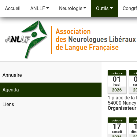
Accueil
ANLLF
Neurologie
Outils
Congr
octobre
oc
Annuaire
01
jeudi
sa
Agenda
2026
2
1 place de la
54000
Nanc
Liens
Organisateur
octobre
oc
17
samedi
dim
2026
2