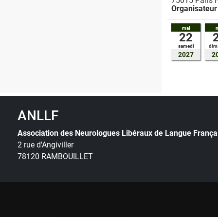
75015
Paris
Organisateur
mai
22
samedi
dim
2027
2
ANLLF
Association des Neurologues Libéraux de Langue França
2 rue d'Angiviller
78120 RAMBOUILLET