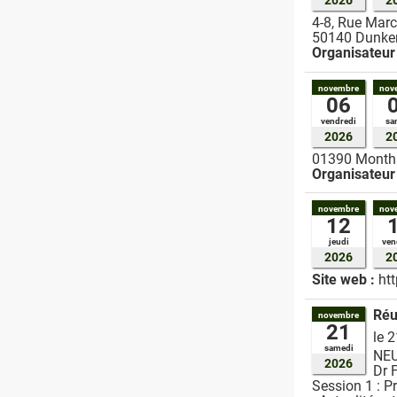
4-8, Rue Marc
50140
Dunke
Organisateur
novembre
nov
06
vendredi
sa
2026
2
01390
Month
Organisateur
novembre
nov
12
jeudi
ven
2026
2
Site web :
ht
Réu
novembre
21
le 
samedi
NE
2026
Dr 
Session 1 : P