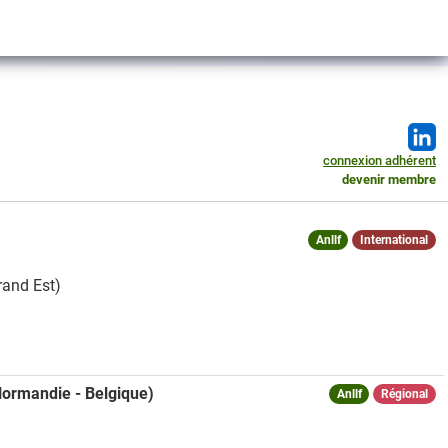
connexion adhérent
devenir membre
Anllf
International
rand Est)
Normandie - Belgique)
Anllf
Régional