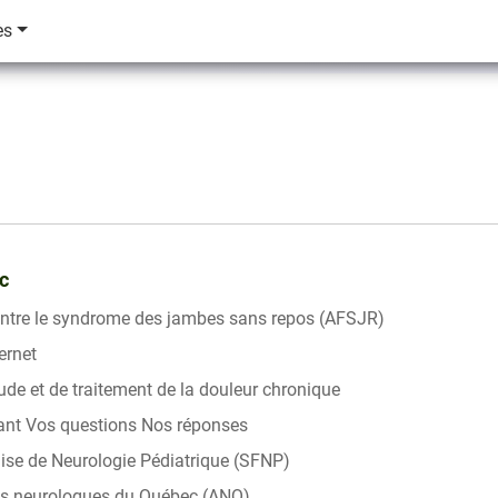
ès
c
ontre le syndrome des jambes sans repos (AFSJR)
ternet
tude et de traitement de la douleur chronique
dant Vos questions Nos réponses
ise de Neurologie Pédiatrique (SFNP)
es neurologues du Québec (ANQ)