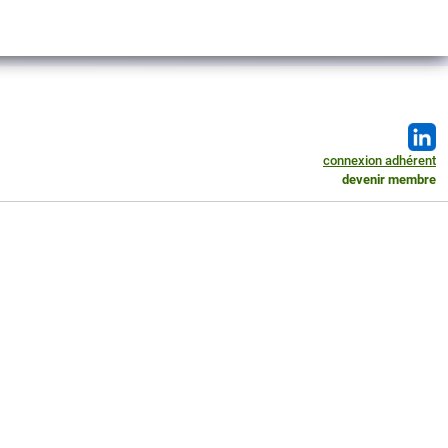
connexion adhérent
devenir membre