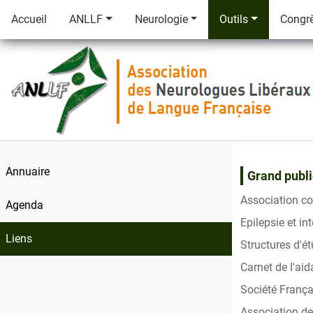
Accueil
ANLLF
Neurologie
Outils
Congr
Annuaire
Grand publi
Association c
Agenda
Epilepsie et in
Liens
Structures d'é
Carnet de l'ai
Société França
Association d